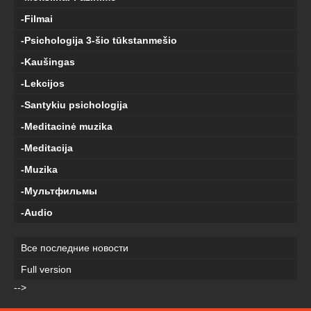
-Filmai
-Psichologija 3-šio tūkstanmešio
-Kaušingas
-Lekcijos
-Santykiu psichologija
-Meditacinė muzika
-Meditacija
-Muzika
-Мультфильмы
-Audio
Все последние новости
Full version
-->