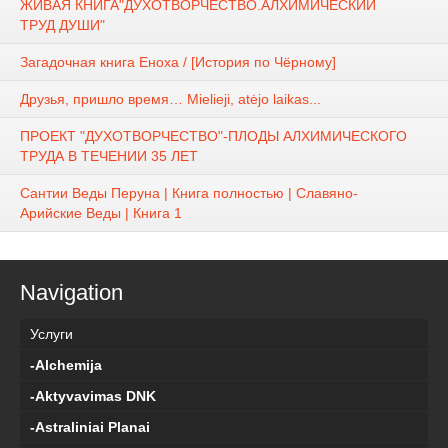
ЖИВАЯ КНИГА"ДУХОТВОРЧЕСТВО.АЛХИМИЧЕСКИЙ
ТРУД ДУШИ"
Загадочная книга Еноха / [История по Чёрному]
Друзья, пришло время… Mielieji, atėjo laikas...
ПРОЕКТ "ДУХОТВОРЧЕСТВО"-ПЛОДЫ АЛХИМИЧЕСКОГО
ТРУДА В ТЕЧЕНИИ 35 ЛЕТ
Сантии Веды Перуна | Книга полностью | Славяно-
Арийские Веды | Книга 1
Navigation
Услуги
-Alchemija
-Aktyvavimas DNK
-Astraliniai Planai