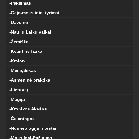
-Pakilimas
-Gaja-moksliniai tyrimai
-Davsine
-Naujių Laikų vaikai
-Žemiška
-Kvantine fizika
-Kraion
-Meile,Sekas
-Asmeninė praktika
-Lietuvių
-Magija
-Kronikos Akašos
-Čelėningas
-Numerologija ir testai
-Mokslinai-Pažinimo