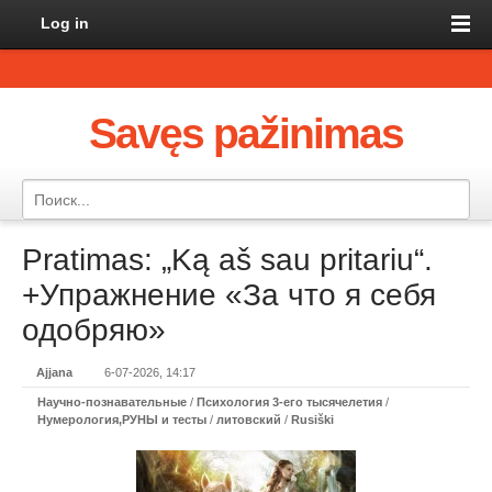
Log in
Savęs pažinimas
Pratimas: „Ką aš sau pritariu“.
+Упражнение «За что я себя
одобряю»
Ajjana
6-07-2026, 14:17
Научно-познавательные
/
Психология 3-его тысячелетия
/
Нумерология,РУНЫ и тесты
/
литовский
/
Rusiški