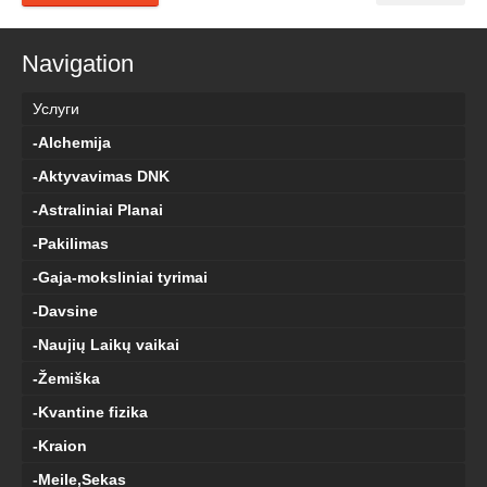
Navigation
Услуги
-Alchemija
-Aktyvavimas DNK
-Astraliniai Planai
-Pakilimas
-Gaja-moksliniai tyrimai
-Davsine
-Naujių Laikų vaikai
-Žemiška
-Kvantine fizika
-Kraion
-Meile,Sekas