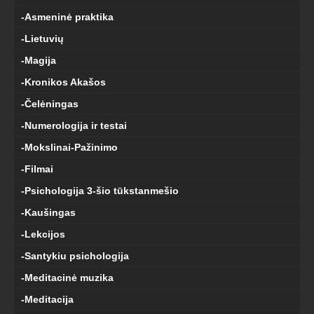
-Asmeninė praktika
-Lietuvių
-Magija
-Kronikos Akašos
-Čelėningas
-Numerologija ir testai
-Mokslinai-Pažinimo
-Filmai
-Psichologija 3-šio tūkstanmešio
-Kaušingas
-Lekcijos
-Santykiu psichologija
-Meditacinė muzika
-Meditacija