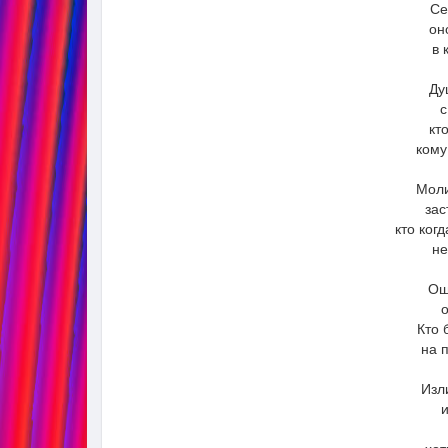
Се
он
в 
Ду
с
кт
кому
Моли
зас
кто ког
не
Ощ
Кто 
на 
Изл
и