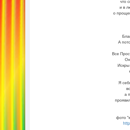
что с
и в л
о прощен
Бла
А пот
Все Прос
Он
Искры
Я себ
в
а 
проявил
фото "
http