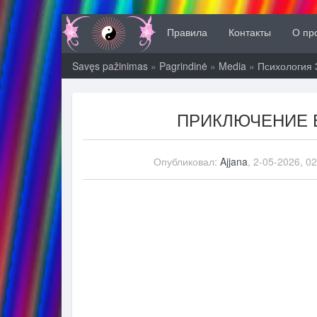
Правила
Контакты
О пр
Savęs pažinimas
»
Pagrindinė
»
Media
»
Психология 
ПРИКЛЮЧЕНИЕ 
Опубликовал:
Ajjana
, 2-05-2026, 0