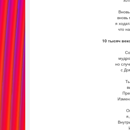
хот
Вновь
вновь
я ходат
что н
10 тысяч век
Со
мудро
но случ
с До
Ть
в
Пре
Измен
О
я
Внутр