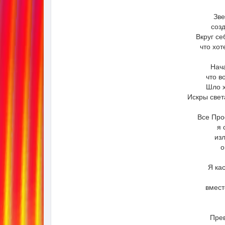
Зве
соз
Вкруг с
что хот
Нач
что в
Шло х
Искры свет
Все Про
я 
из
о
Я ка
вмест
Прев