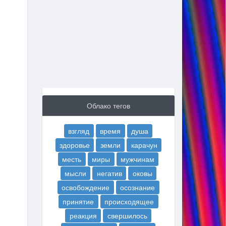
Облако тегов
взгляд
время
душа
здоровье
земли
карачун
месть
миры
мужчинам
мысли
негатив
оковы
освобождение
осознание
принятие
происходящее
реакция
свершилось