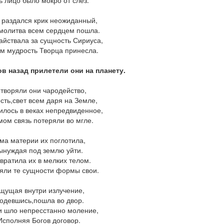
ь лицо было мокро от слез.
 раздался крик неожиданный,
 молитва всем сердцем пошла.
айствала за сущность Сириуса,
ам мудрость Творца принесла.
ов назад прилетели они на планету.
творяли они чародейство,
сть,свет всем даря на Земле,
илось в веках непредвиденное,
мом связь потеряли во мгле.
ма материи их поглотила,
ынуждая под землю уйти.
вратила их в мелких телом.
яли те сущности формы свои.
щущая внутри излучение,
,одевшись,пошла во двор.
и шло непресстанно моление,
Исполняя Богов договор.