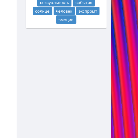
сексуальность
события
солнце
человек
экспромт
эмоции