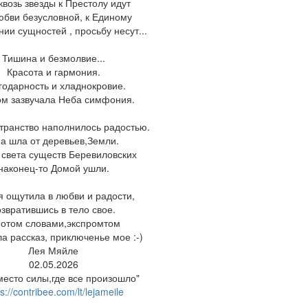
квозь звезды к Престолу идут
юбви безусловной, к Единому
ии сущностей , просьбу несут...
Тишина и безмолвие...
Красота и гармония.
годарность и хладнокровие.
ом зазвучала Неба симфония.
транство наполнилось радостью.
а шла от деревьев,Земли.
 света существ Беревиловских
наконец-то Домой ушли.
я ощутила в любви и радости,
озвратившись в тело свое.
потом словами,экспромтом
а рассказ, приключенье мое :-)
Лея Мяйле
02.05.2026
место силы,где все произошло"
s://contribee.com/lt/lejameile