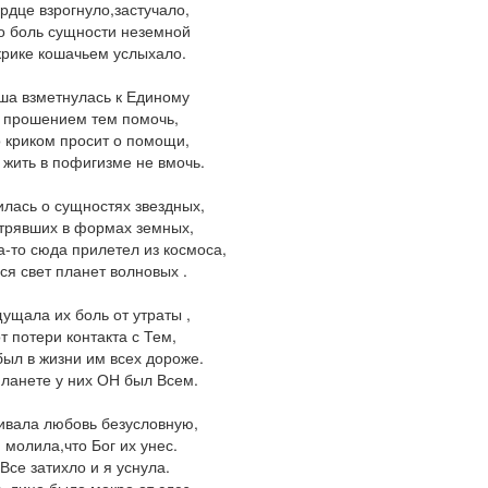
рдце взрогнуло,застучало,
о боль сущности неземной
крике кошачьем услыхало.
ша взметнулась к Единому
 прошением тем помочь,
о криком просит о помощи,
 жить в пофигизме не вмочь.
лась о сущностях звездных,
трявших в формах земных,
да-то сюда прилетел из космоса,
ся свет планет волновых .
ущала их боль от утраты ,
от потери контакта с Тем,
был в жизни им всех дороже.
планете у них ОН был Всем.
ивала любовь безусловную,
 молила,что Бог их унес.
Все затихло и я уснула.