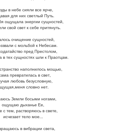
зды в небе сияли все ярче,
давая для них светлый Путь.
ебя ощущала энергии сущностей,
ели свой свет к себе притянуть.
алось очищение сущностей,
оззвали с мольбой к Небесам.
одатайство пред Престолом,
а в тех сущностях шли к Праотцам.
странство наполнилось мощью,
сама превратилась в свет,
лучая любовь безусловную,
щущая,меня словно нет.
саюсь Земли босыми ногами,
ощущаю дыханье Ее,
е с тем, растворяюсь в свете,
исчезает тело мое...
ращаюсь в вибрации света,