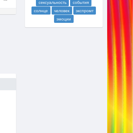
сексуальность
события
солнце
человек
экспромт
эмоции