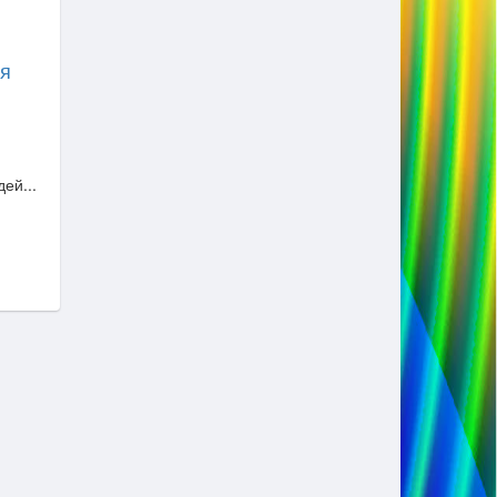
ая
ей...