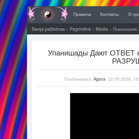
Правила
Контакты
О пр
Savęs pažinimas
»
Pagrindinė
»
Media
»
Психология 
Упанишады Дают ОТВЕТ н
РАЗРУ
Опубликовал:
Ajjana
, 22-05-2026, 18