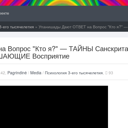
оекте
3-его тысячелетия
» Упанишады Дают ОТВЕТ на Вопрос "Кто я?"
а Вопрос "Кто я?" — ТАЙНЫ Санскрит
ШАЮЩИЕ Восприятие
:42,
Pagrindinė
/
Media
/
Психология 3-его тысячелетия
,
93