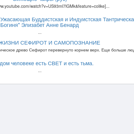
www.youtube.com/watch?v=US93ml7lGMk&feature=colike]...
. Ужасающая Буддистская и Индуистская Тантрическ
Богиня" Элизабет Анне Бенард
...
 ЖИЗНИ СЕФИРОТ И САМОПОЗНАНИЕ
ическое древо Сефирот перевернуто корнем верх. Еще больше люд
дом человеке есть СВЕТ и есть тьма.
...