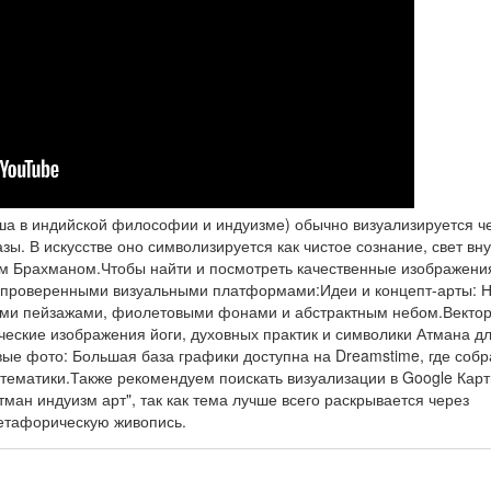
ша в индийской философии и индуизме) обычно визуализируется ч
ы. В искусстве оно символизируется как чистое сознание, свет вну
м Брахманом.Чтобы найти и посмотреть качественные изображени
 проверенными визуальными платформами:Идеи и концепт-арты: 
скими пейзажами, фиолетовыми фонами и абстрактным небом.Векто
ческие изображения йоги, духовных практик и символики Атмана д
вые фото: Большая база графики доступна на Dreamstime, где соб
тематики.Также рекомендуем поискать визуализации в Google Карт
тман индуизм арт", так как тема лучше всего раскрывается через
етафорическую живопись.