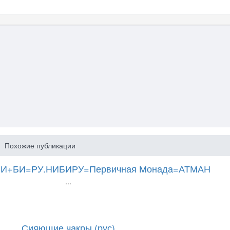
Похожие публикации
И+БИ=РУ.НИБИРУ=Первичная Монада=АТМАН
...
Сияющие чакры (рус)