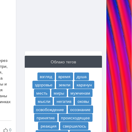
ерез
Облако тегов
три,
я,
взгляд
время
душа
На
ры и
здоровье
земли
карачун
ля
месть
миры
мужчинам
раны
мысли
негатив
оковы
инках
освобождение
осознание
принятие
происходящее
реакция
свершилось
0