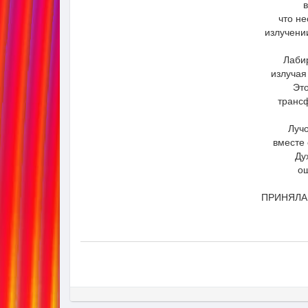
в
что не
излучени
Лаби
излучая
Это
транс
Луч
вместе
Ду
о
ПРИНЯЛА 