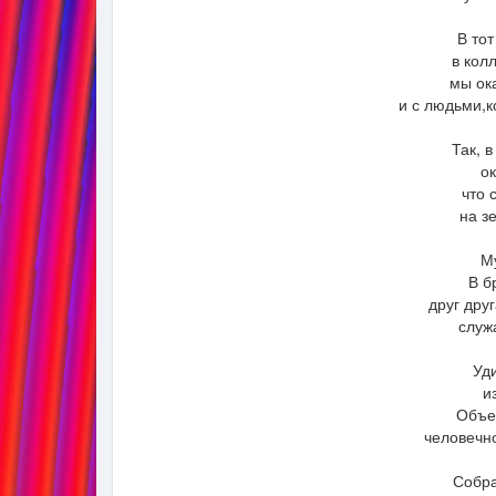
В то
в кол
мы ок
и с людьми,
Так, 
ок
что 
на з
М
В б
друг дру
служ
Уд
и
Объе
человечн
Собра