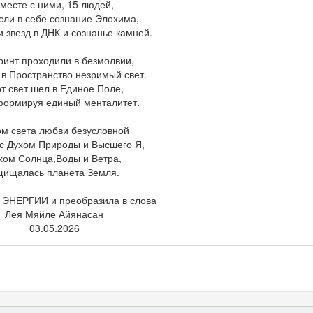
месте с ними, 15 людей,
сли в себе сознание Элохима,
и звезд в ДНК и сознанье камней.
ринт проходили в безмолвии,
 в Пространство незримый свет.
т свет шел в Единое Поле,
формируя единый менталитет.
ом света любви безусловной
 с Духом Природы и Высшего Я,
хом Солнца,Воды и Ветра,
щищалась планета Земля.
ЭНЕРГИИ и преобразила в слова
Лея Мяйле Айянасан
03.05.2026