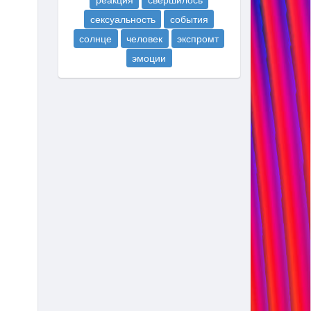
сексуальность
события
солнце
человек
экспромт
эмоции