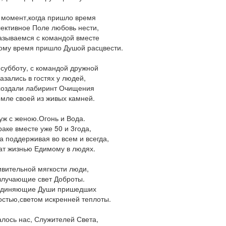
т момент,когда пришло время
лективное Поле любовь нести,
азываемся с командой вместе
кому время пришло Душой расцвести.
в субботу, с командой дружной
азались в гостях у людей,
создали лабиринт Очищения
емле своей из живых камней.
уж с женою.Огонь и Вода.
раке вместе уже 50 и 3года,
га поддерживая во всем и всегда,
ат жизнью Едимому в людях.
ивительной мягкости люди,
злучающие свет Доброты.
диняющие Души пришедших
остью,светом искренней теплоты.
лось нас, Служителей Света,