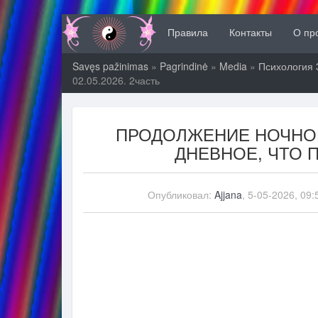
Правила
Контакты
О пр
Savęs pažinimas
»
Pagrindinė
»
Media
»
Психология 
02.05.2026. 2часть
ПРОДОЛЖЕНИЕ НОЧНО
ДНЕВНОЕ, ЧТО П
Опубликовал:
Ajjana
, 5-05-2026, 09: