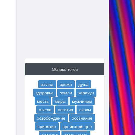
Облако тегов
взгляд
время
душа
здоровье
земли
карачун
месть
миры
мужчинам
мысли
негатив
оковы
освобождение
осознание
принятие
происходящее
реакция
свершилось