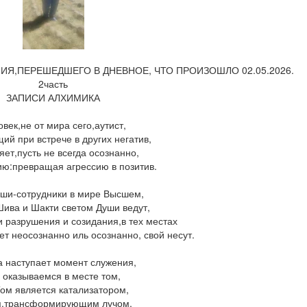
,ПЕРЕШЕДШЕГО В ДНЕВНОЕ, ЧТО ПРОИЗОШЛО 02.05.2026.
2часть
ЗАПИСИ АЛХИМИКА
век,не от мира сего,аутист,
й при встрече в других негатив,
яет,пусть не всегда осознанно,
ию:превращая агрессию в позитив.
ши-сотрудники в мире Высшем,
 Шива и Шакти светом Души ведут,
и разрушения и созидания,в тех местах
ет неосознанно иль осознанно, свой несут.
а наступает момент служения,
 оказываемся в месте том,
Том является катализатором,
 я,трансформирующим лучом.