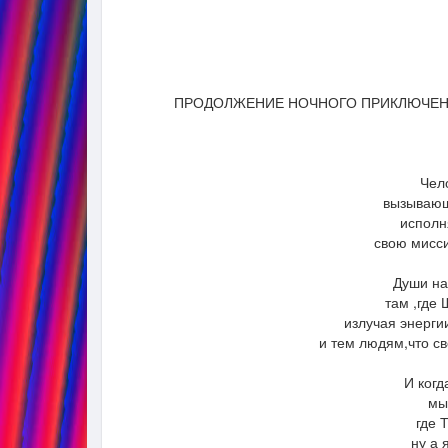
ПРОДОЛЖЕНИЕ НОЧНОГО ПРИКЛЮЧЕНИЯ
Чело
вызывающи
исполн
свою мисс
Души на
там ,где
излучая энерги
и тем людям,что св
И когд
мы
где 
ну а