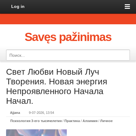
Log in
Savęs pažinimas
Свет Любви Новый Луч
Творения. Новая энергия
Непроявленного Начала
Начал.
Ajjana
9-07-2026, 13:54
Психология 3-его тысячелетия
/
Практикa
/
Алхимия
/
Личное