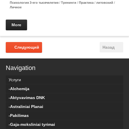
Психология 3-его тысячелетия
/
Тренинги
/
Практикa
/
литовский
/
Личное
More
Следующий
Назад
Navigation
Услуги
-Alchemija
-Aktyvavimas DNK
-Astraliniai Planai
-Pakilimas
-Gaja-moksliniai tyrimai