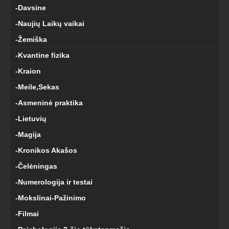
-Davsine
-Naujių Laikų vaikai
-Žemiška
-Kvantine fizika
-Kraion
-Meile,Sekas
-Asmeninė praktika
-Lietuvių
-Magija
-Kronikos Akašos
-Čelėningas
-Numerologija ir testai
-Mokslinai-Pažinimo
-Filmai