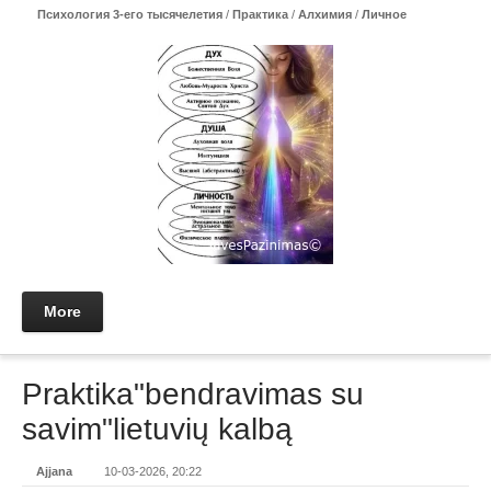
Психология 3-его тысячелетия
/
Практикa
/
Алхимия
/
Личное
More
Praktika"bendravimas su
savim"lietuvių kalbą
Ajjana
10-03-2026, 20:22