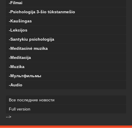
-Filmai
-Psichologija 3-šio tūkstanmešio
-Kaušingas
-Lekcijos
-Santykiu psichologija
-Meditacinė muzika
-Meditacija
-Muzika
-Мультфильмы
-Audio
Все последние новости
Full version
-->