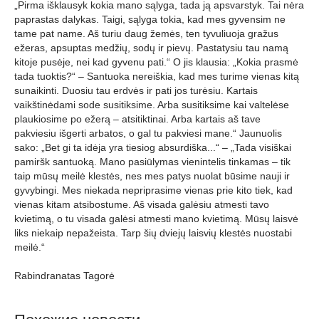
„Pirma išklausyk kokia mano sąlyga, tada ją apsvarstyk. Tai nėra
paprastas dalykas. Taigi, sąlyga tokia, kad mes gyvensim ne
tame pat name. Aš turiu daug žemės, ten tyvuliuoja gražus
ežeras, apsuptas medžių, sodų ir pievų. Pastatysiu tau namą
kitoje pusėje, nei kad gyvenu pati.“ O jis klausia: „Kokia prasmė
tada tuoktis?“ – Santuoka nereiškia, kad mes turime vienas kitą
sunaikinti. Duosiu tau erdvės ir pati jos turėsiu. Kartais
vaikštinėdami sode susitiksime. Arba susitiksime kai valtelėse
plaukiosime po ežerą – atsitiktinai. Arba kartais aš tave
pakviesiu išgerti arbatos, o gal tu pakviesi mane.“ Jaunuolis
sako: „Bet gi ta idėja yra tiesiog absurdiška...“ – „Tada visiškai
pamiršk santuoką. Mano pasiūlymas vienintelis tinkamas – tik
taip mūsų meilė klestės, nes mes patys nuolat būsime nauji ir
gyvybingi. Mes niekada nepriprasime vienas prie kito tiek, kad
vienas kitam atsibostume. Aš visada galėsiu atmesti tavo
kvietimą, o tu visada galėsi atmesti mano kvietimą. Mūsų laisvė
liks niekaip nepažeista. Tarp šių dviejų laisvių klestės nuostabi
meilė.“
Rabindranatas Tagorė