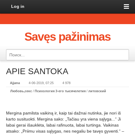
Log in
Savęs pažinimas
APIE SANTOKA
Ajjana
4-06-2019, 07:25
4 978
Любовь,секс
/
Психология 3-его тысячелетия
/
литовский
Mergina pamilsta vaikiną ir, kaip tai dažnai nutinka, jie nori iš
karto susituokti. Mergina sako: „Tačiau yra viena sąlyga...“ Ji
labai gerai išauklėta, labai rafinuota, labai turtinga. Vaikinas
atsako: „Priimu visas sąlygas, nes negaliu be tavęs gyventi.“ –