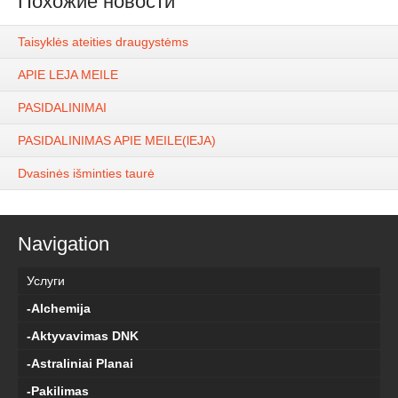
Похожие новости
Taisyklės ateities draugystėms
APIE LEJA MEILE
PASIDALINIMAI
PASIDALINIMAS APIE MEILE(lEJA)
Dvasinės išminties taurė
Navigation
Услуги
-Alchemija
-Aktyvavimas DNK
-Astraliniai Planai
-Pakilimas